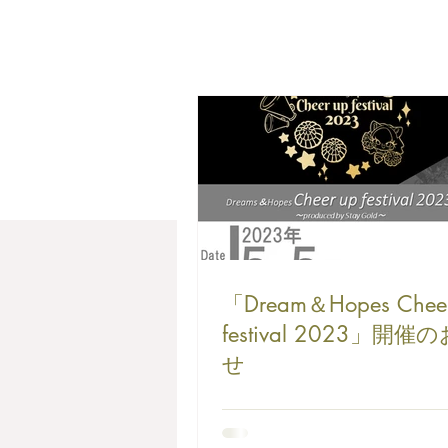
「Dream＆Hopes Cheer
festival 2023」開
せ