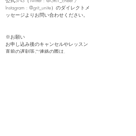
公式SNS（Twitter : @GRIT_cheer / 
Instagram : @grit_unite）のダイレクトメ
ッセージよりお問い合わせください。
※お願い
お申し込み後のキャンセルやレッスン
直前の遅刻等ご連絡の際は、
講師のSNSアカウントへ直接連絡では
なく、
必ずGIRT事務局（ info@grit.fan ）宛に
ご連絡をお願いいたします。
その他、ご不明点等もメールにてお気
軽にご連絡ください！
＃cheer ＃dance ＃jazz ＃lesson ＃GRIT 
#StayGold
 ＃cheerleader