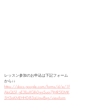
レッスン参加のお申込は下記フォーム
から↓↓
https://docs.google.com/forms/d/e/1F
AIpQLSf_gE3lLoXGIh0gg5upj7JMR5l0MK
5H3pKMEHH0jB3aUqwBxg/viewform