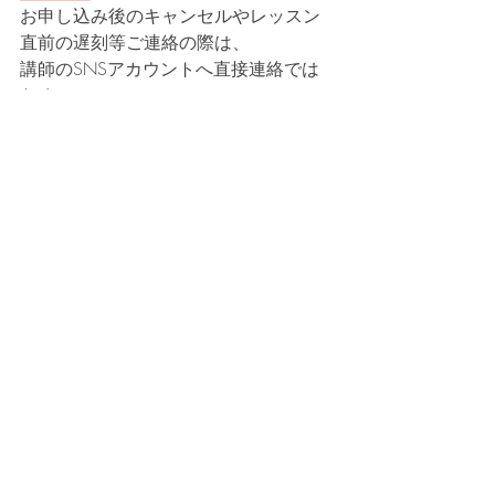
お申し込み後のキャンセルやレッスン
直前の遅刻等ご連絡の際は、
講師のSNSアカウントへ直接連絡では
なく、
必ずGIRT事務局（ 
info@grit.fan ）宛に
ご連絡をお願いいたします。
その他、ご不明点等もメールにてお気
軽にご連絡ください！
＃cheer ＃dance ＃jazz ＃lesson ＃GRIT 
#StayGold
 ＃cheerleader
＃ダンス ＃チア ＃レッスン ＃スクー
ル ＃スタジオ